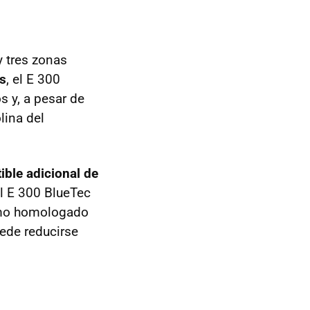
y tres zonas
s
, el E 300
s y, a pesar de
lina del
ble adicional de
el E 300 BlueTec
mo homologado
uede reducirse