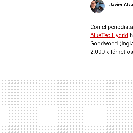
Javier Álv
Con el periodist
BlueTec Hybrid
h
Goodwood (Ingla
2.000 kilómetro