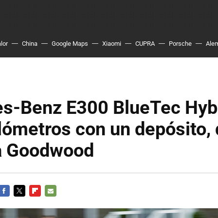
lor
China
Google Maps
Xiaomi
CUPRA
Porsche
Ale
s-Benz E300 BlueTec Hybr
lómetros con un depósito,
a Goodwood
FACEBOOK
TWITTER
FLIPBOARD
E-
MAIL