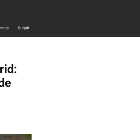
mania
Bugatti
id:
 de