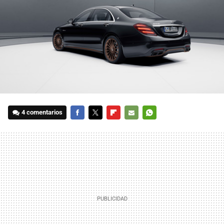
4 comentarios
FACEBOOK
TWITTER
FLIPBOARD
E-
WHATSAPP
MAIL