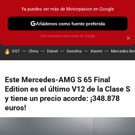
Ya puedes ver más de Motorpasion en Google
PRUEBAS
COCHES ELÉCTRICOS
OBSERVATORIO
F1
Añádenos como fuente preferida
Solo necesitas una cuenta de Google
×
HOY SE HABLA DE
DGT
China
Diésel
Gasolina
Xiaomi
Mercedes-Be
Este Mercedes-AMG S 65 Final
Edition es el último V12 de la Clase S
y tiene un precio acorde: ¡348.878
euros!