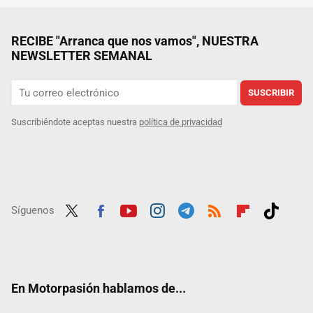
RECIBE "Arranca que nos vamos", NUESTRA
NEWSLETTER SEMANAL
SUSCRIBIR
Suscribiéndote aceptas nuestra
política de privacidad
Síguenos
Twit
Fac
Yout
Inst
Tele
RSS
Flip
Tikt
ter
ebo
ube
agra
gra
boar
ok
ok
m
m
d
En Motorpasión hablamos de...