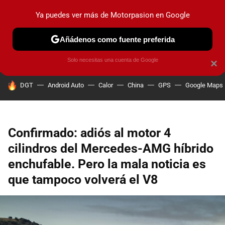
Ya puedes ver más de Motorpasion en Google
PRUEBAS
COCHES ELÉCTRICOS
OBSERVATORIO
F1
Añádenos como fuente preferida
Solo necesitas una cuenta de Google
×
HOY SE HABLA DE
DGT
Android Auto
Calor
China
GPS
Google Maps
Confirmado: adiós al motor 4
cilindros del Mercedes-AMG híbrido
enchufable. Pero la mala noticia es
que tampoco volverá el V8