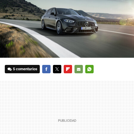
5 comentarios
FACEBOOK
TWITTER
FLIPBOARD
E-
WHATSAPP
MAIL