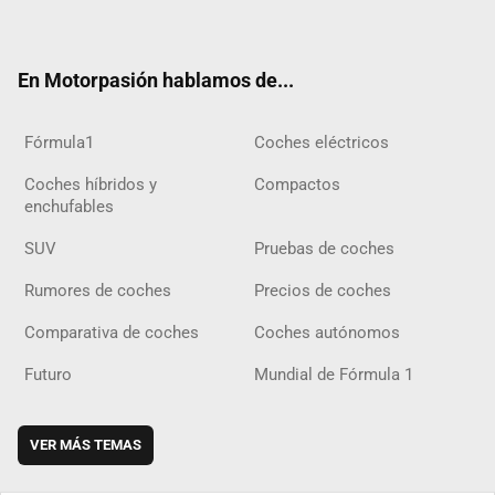
ter
ebo
ube
agra
gra
boar
ok
ok
m
m
d
En Motorpasión hablamos de...
Fórmula1
Coches eléctricos
Coches híbridos y
Compactos
enchufables
SUV
Pruebas de coches
Rumores de coches
Precios de coches
Comparativa de coches
Coches autónomos
Futuro
Mundial de Fórmula 1
VER MÁS TEMAS