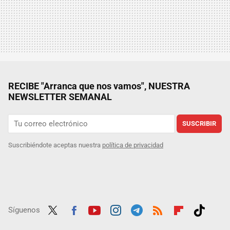
RECIBE "Arranca que nos vamos", NUESTRA
NEWSLETTER SEMANAL
SUSCRIBIR
Suscribiéndote aceptas nuestra
política de privacidad
Síguenos
Twit
Fac
Yout
Inst
Tele
RSS
Flip
Tikt