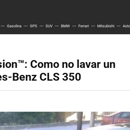
Gasolina
GPS
SUV
BMW
Ferrari
Mitsubishi
Asto
sion™: Como no lavar un
s-Benz CLS 350