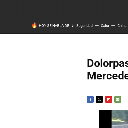
HOY SE HABLA DE
Seguridad
Calor
China
Dolorpa
Mercede
FACEBOOK
TWITTER
FLIPBOARD
E-
MAIL