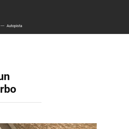
Autopista
un
urbo