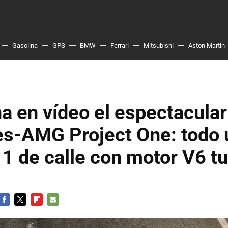
Gasolina
GPS
BMW
Ferrari
Mitsubishi
Aston Martin
a en vídeo el espectacular
s-AMG Project One: todo 
1 de calle con motor V6 t
FACEBOOK
TWITTER
FLIPBOARD
E-
MAIL