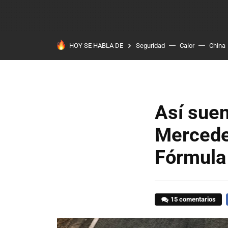
HOY SE HABLA DE
Seguridad
Calor
China
Así suen
Mercede
Fórmula 
15 comentarios