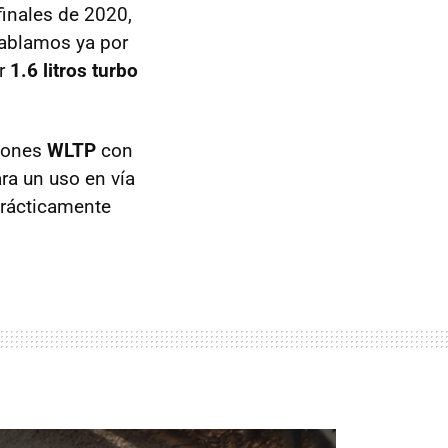
finales de 2020,
hablamos ya por
or
1.6 litros turbo
siones
WLTP
con
ra un uso en vía
prácticamente