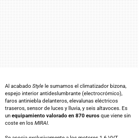
Al acabado
Style
le sumamos el climatizador bizona,
espejo interior antideslumbrante (electrocrómico),
faros antiniebla delanteros, elevalunas eléctricos
traseros, sensor de luces y lluvia, y seis altavoces. Es
un
equipamiento valorado en 870 euros
que viene sin
coste en los
MIRAI
.
Se asocia exclusivamente a los motores 1.6
VVT