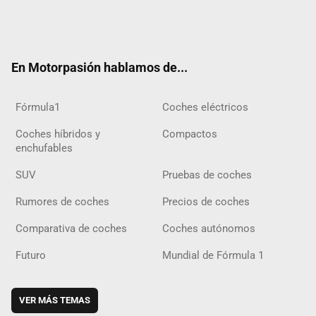
Twit
Fac
Yout
Inst
Tele
RSS
Flip
Tikt
ter
ebo
ube
agra
gra
boar
ok
ok
m
m
d
En Motorpasión hablamos de...
Fórmula1
Coches eléctricos
Coches híbridos y
Compactos
enchufables
SUV
Pruebas de coches
Rumores de coches
Precios de coches
Comparativa de coches
Coches autónomos
Futuro
Mundial de Fórmula 1
VER MÁS TEMAS