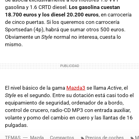
gasolina y 1.6
CRTD
diesel.
Los gasolina cuestan
18.700 euros y los diesel 20.200 euros
, en carrocería
de cinco puertas. Si los queremos con carrocería
Sportsedan (4p), habrá que sumar otros 500 euros.
Obviamente un
Style
normal no interesa, cuesta lo
mismo.
El nivel básico de la gama
Mazda3
se llama
Active
, el
Style
es el segundo. Entre su dotación está casi todo el
equipamiento de seguridad, ordenador de a bordo,
control de crucero, radio-CD MP3 con entrada auxiliar,
volante y pomo del cambio en cuero y las llantas de 16
pulgadas.
TEMAS
Mazda
Compactos
Precios de coches
M