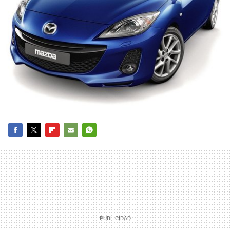
FACEBOOK
TWITTER
FLIPBOARD
E-
WHATSAPP
MAIL