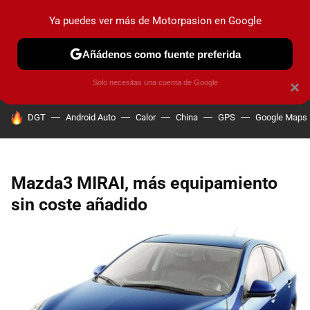
Ya puedes ver más de Motorpasion en Google
PRUEBAS
COCHES ELÉCTRICOS
OBSERVATORIO
F1
Añádenos como fuente preferida
Solo necesitas una cuenta de Google
×
HOY SE HABLA DE
DGT
Android Auto
Calor
China
GPS
Google Maps
Mazda3 MIRAI, más equipamiento
sin coste añadido