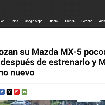
lor
China
Google Maps
Xiaomi
CUPRA
Porsche
Ale
rozan su Mazda MX-5 poco
después de estrenarlo y M
uno nuevo
FACEBOOK
TWITTER
FLIPBOARD
E-
MAIL