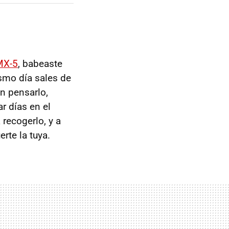
MX-5
, babeaste
smo día sales de
n pensarlo,
r días en el
 recogerlo, y a
rte la tuya.