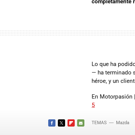
completamente 
Lo que ha podido
— ha terminado 
héroe, y un clien
En Motorpasión 
5
TEMAS
Mazda
FACEBOOK
TWITTER
FLIPBOARD
E-