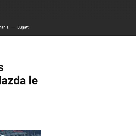
mania
Bugatti
s
azda le