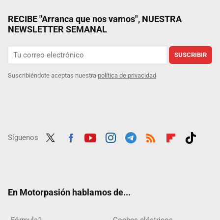
RECIBE "Arranca que nos vamos", NUESTRA
NEWSLETTER SEMANAL
SUSCRIBIR
Suscribiéndote aceptas nuestra
política de privacidad
Síguenos
Twit
Fac
Yout
Inst
Tele
RSS
Flip
Tikt
ter
ebo
ube
agra
gra
boar
ok
ok
m
m
d
En Motorpasión hablamos de...