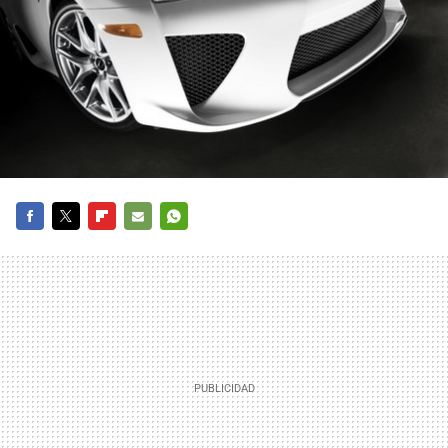
FACEBOOK
TWITTER
FLIPBOARD
E-
WHATSAPP
MAIL