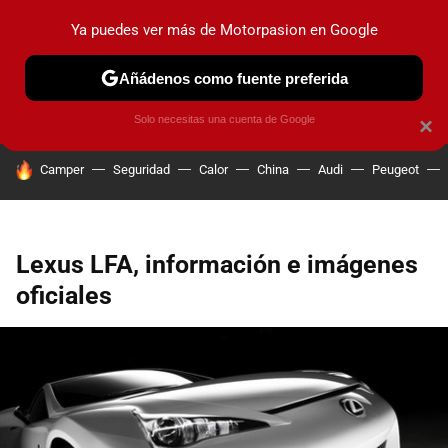
Ya puedes ver más de Motorpasion en Google
PRUEBAS
COCHES ELÉCTRICOS
OBSERVATORIO
F1
Añádenos como fuente preferida
Solo necesitas una cuenta de Google
×
HOY SE HABLA DE
Camper
Seguridad
Calor
China
Audi
Peugeot
Lexus LFA, información e imágenes
oficiales