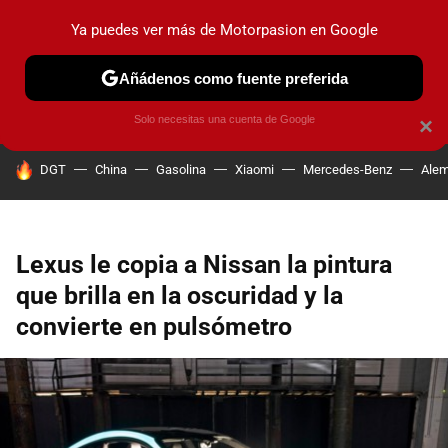
Ya puedes ver más de Motorpasion en Google
PRUEBAS
COCHES ELÉCTRICOS
OBSERVATORIO
F1
Añádenos como fuente preferida
Solo necesitas una cuenta de Google
×
HOY SE HABLA DE
DGT
China
Gasolina
Xiaomi
Mercedes-Benz
Alem
Lexus le copia a Nissan la pintura
que brilla en la oscuridad y la
convierte en pulsómetro