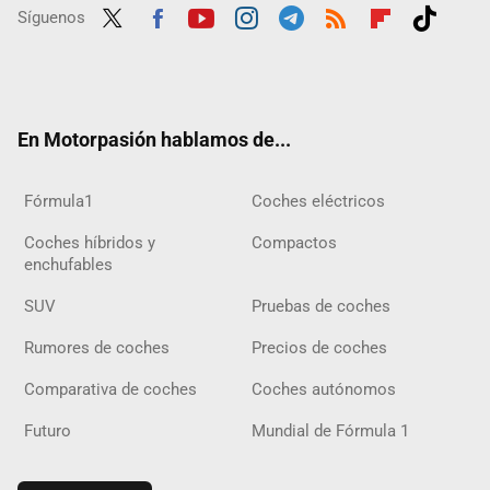
Síguenos
Twit
Fac
Yout
Inst
Tele
RSS
Flip
Tikt
ter
ebo
ube
agra
gra
boar
ok
ok
m
m
d
En Motorpasión hablamos de...
Fórmula1
Coches eléctricos
Coches híbridos y
Compactos
enchufables
SUV
Pruebas de coches
Rumores de coches
Precios de coches
Comparativa de coches
Coches autónomos
Futuro
Mundial de Fórmula 1