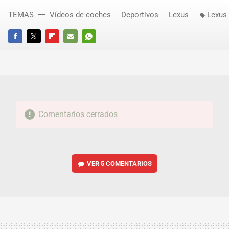
TEMAS
Vídeos de coches
Deportivos
Lexus
Lexus
FACEBOOK
TWITTER
FLIPBOARD
E-
WHATSAPP
MAIL
Comentarios cerrados
VER
5 COMENTARIOS