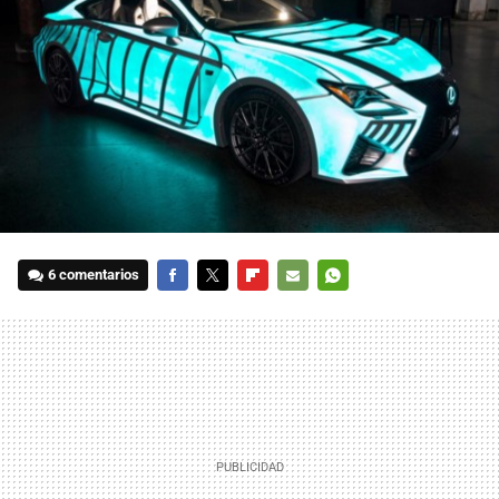
6 comentarios
FACEBOOK
TWITTER
FLIPBOARD
E-
WHATSAPP
MAIL