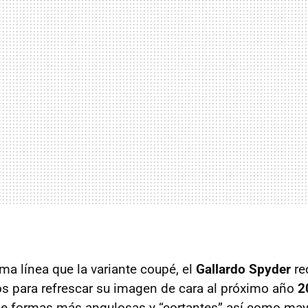
ma línea que la variante coupé, el
Gallardo Spyder
re
s para refrescar su imagen de cara al próximo año
2
ce formas más angulosas y “cortantes” así como may