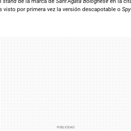
el
stand
de la marca de
Sant’Agata Bolognese
en la cit
s visto por primera vez la versión descapotable o
Spy