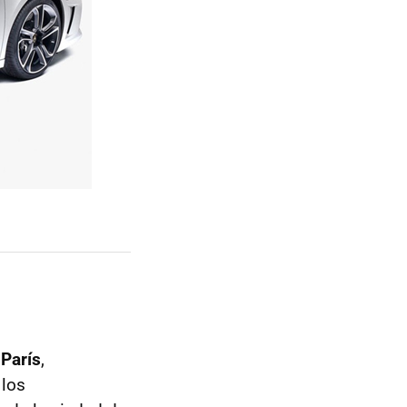
 París
,
 los