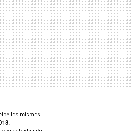
cibe los mismos
013
.
ores entradas de