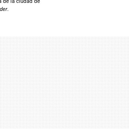
a de la ciudad de
der
.