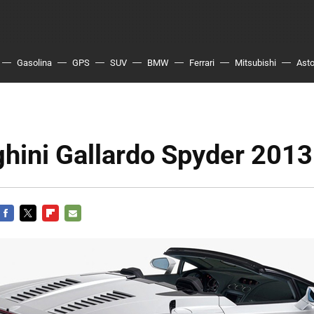
Gasolina
GPS
SUV
BMW
Ferrari
Mitsubishi
Asto
hini Gallardo Spyder 2013
FACEBOOK
TWITTER
FLIPBOARD
E-
MAIL