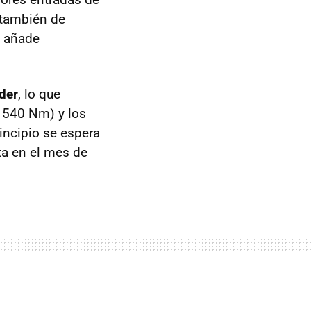
 también de
e añade
der
, lo que
 540 Nm) y los
rincipio se espera
ta en el mes de