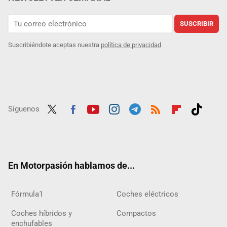
SUSCRIBIR
Suscribiéndote aceptas nuestra
política de privacidad
Síguenos
Twit
Fac
Yout
Inst
Tele
RSS
Flip
Tikt
ter
ebo
ube
agra
gra
boar
ok
ok
m
m
d
En Motorpasión hablamos de...
Fórmula1
Coches eléctricos
Coches híbridos y
Compactos
enchufables