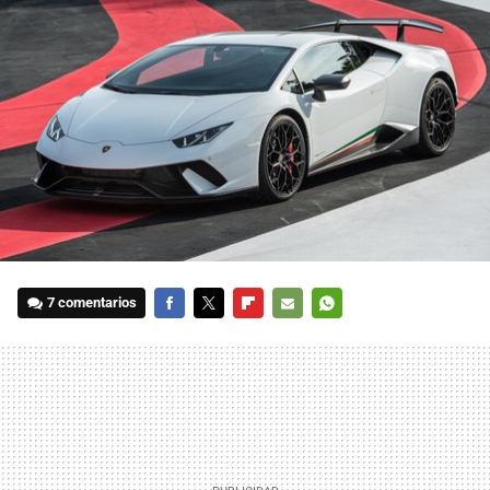
7 comentarios
FACEBOOK
TWITTER
FLIPBOARD
E-
WHATSAPP
MAIL