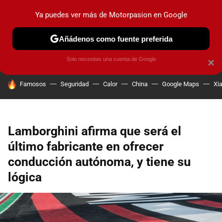
Ya puedes ver más de Motorpasion en Google
PRUEBAS
COCHES ELÉCTRICOS
OBSERVATORIO
F1
Añádenos como fuente preferida
Solo necesitas una cuenta de Google
×
HOY SE HABLA DE
Famosos
Seguridad
Calor
China
Google Maps
Xi
Lamborghini afirma que será el
último fabricante en ofrecer
conducción autónoma, y tiene su
lógica