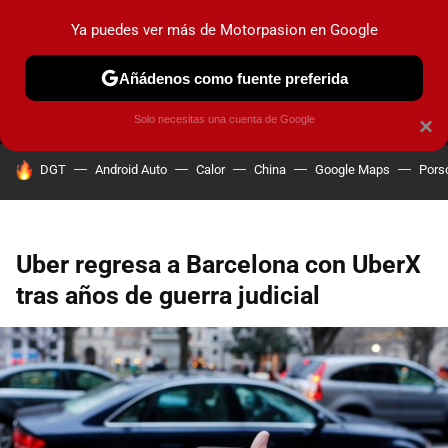
Ya puedes ver más de Motorpasion en Google
MENÚ
NUEVO
Añádenos como fuente preferida
PRUEBAS
COCHES ELÉCTRICOS
OBSERVATORIO
F1
Solo necesitas una cuenta de Google
×
HOY SE HABLA DE
DGT
Android Auto
Calor
China
Google Maps
Pors
Uber regresa a Barcelona con UberX
tras años de guerra judicial