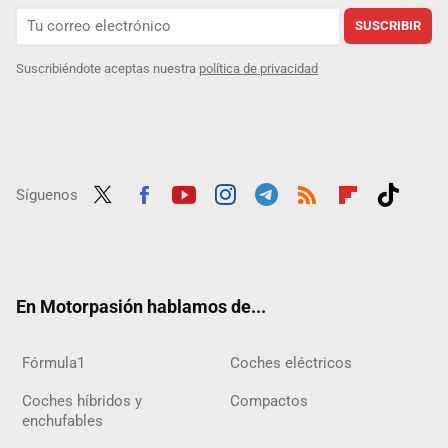
SUSCRIBIR
Suscribiéndote aceptas nuestra
política de privacidad
Síguenos
Twit
Fac
Yout
Inst
Tele
RSS
Flip
Tikt
ter
ebo
ube
agra
gra
boar
ok
ok
m
m
d
En Motorpasión hablamos de...
Fórmula1
Coches eléctricos
Coches híbridos y
Compactos
enchufables