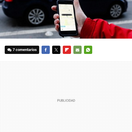
7 comentarios
FACEBOOK
TWITTER
FLIPBOARD
E-
WHATSAPP
MAIL