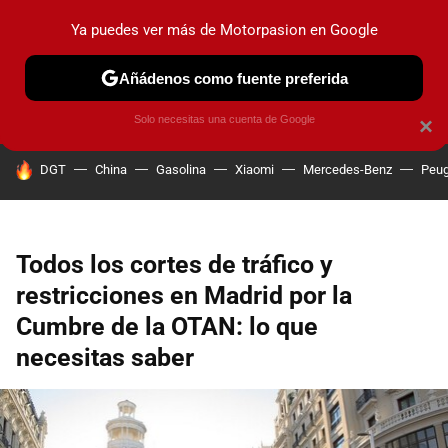
Ya puedes ver más de Motorpasion en Google
PRUEBAS
COCHES ELÉCTRICOS
OBSERVATORIO
F1
Añádenos como fuente preferida
Solo necesitas una cuenta de Google
×
HOY SE HABLA DE
DGT
China
Gasolina
Xiaomi
Mercedes-Benz
Peug
Todos los cortes de tráfico y
restricciones en Madrid por la
Cumbre de la OTAN: lo que
necesitas saber