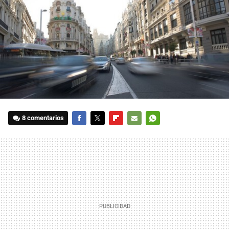
8 comentarios
FACEBOOK
TWITTER
FLIPBOARD
E-
WHATSAPP
MAIL