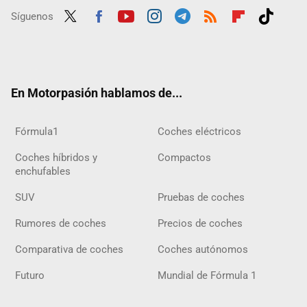
Síguenos
Twit
Fac
Yout
Inst
Tele
RSS
Flip
Tikt
ter
ebo
ube
agra
gra
boar
ok
ok
m
m
d
En Motorpasión hablamos de...
Fórmula1
Coches eléctricos
Coches híbridos y
Compactos
enchufables
SUV
Pruebas de coches
Rumores de coches
Precios de coches
Comparativa de coches
Coches autónomos
Futuro
Mundial de Fórmula 1