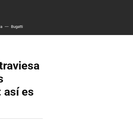
ia
Bugatti
traviesa
s
 así es