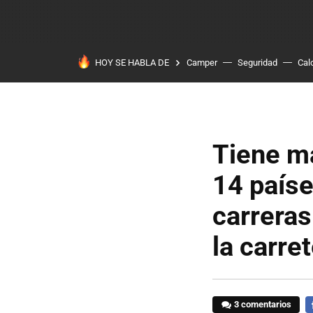
HOY SE HABLA DE
Camper
Seguridad
Cal
Tiene má
14 paíse
carreras
la carre
3 comentarios