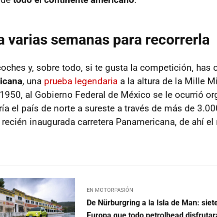
a varias semanas para recorrerla
coches y, sobre todo, si te gusta la competición, has 
icana
, una
prueba legendaria
a la altura de la Mille M
 1950, al Gobierno Federal de México se le ocurrió or
ría el país de norte a sureste a través de más de 3.0
a recién inaugurada carretera Panamericana, de ahí e
EN MOTORPASIÓN
De Nürburgring a la Isla de Man: siet
Europa que todo petrolhead disfruta