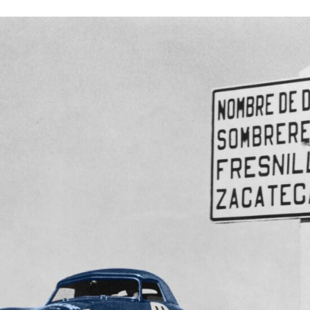
ACEBOOK
TWITTER
FLIPBOARD
E-
MAIL