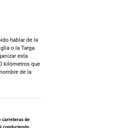
oído hablar de la
iglia o la Targa
ganizar esta
00 kilómetros que
l nombre de la
e carreteras de
rá conduciendo