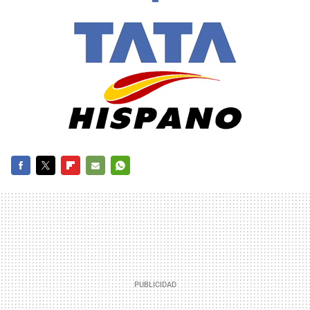
FACEBOOK
TWITTER
FLIPBOARD
E-
WHATSAPP
MAIL