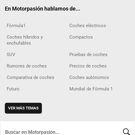
ok
m
m
d
En Motorpasión hablamos de...
Fórmula1
Coches eléctricos
Coches híbridos y
Compactos
enchufables
SUV
Pruebas de coches
Rumores de coches
Precios de coches
Comparativa de coches
Coches autónomos
Futuro
Mundial de Fórmula 1
VER MÁS TEMAS