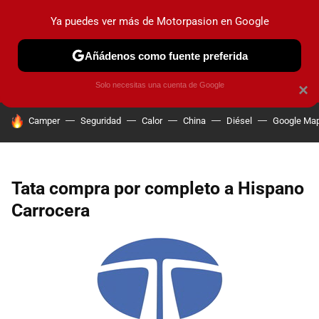
Ya puedes ver más de Motorpasion en Google
PRUEBAS
COCHES ELÉCTRICOS
OBSERVATORIO
F1
Añádenos como fuente preferida
Solo necesitas una cuenta de Google
×
HOY SE HABLA DE
Camper
Seguridad
Calor
China
Diésel
Google Ma
Tata compra por completo a Hispano
Carrocera