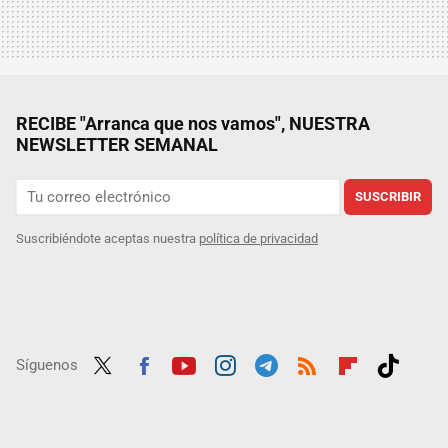
RECIBE "Arranca que nos vamos", NUESTRA
NEWSLETTER SEMANAL
SUSCRIBIR
Suscribiéndote aceptas nuestra
política de privacidad
Síguenos
Twit
Fac
Yout
Inst
Tele
RSS
Flip
Tikt
ter
ebo
ube
agra
gra
boar
ok