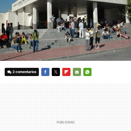
2 comentarios
FACEBOOK
TWITTER
FLIPBOARD
E-
WHATSAPP
MAIL