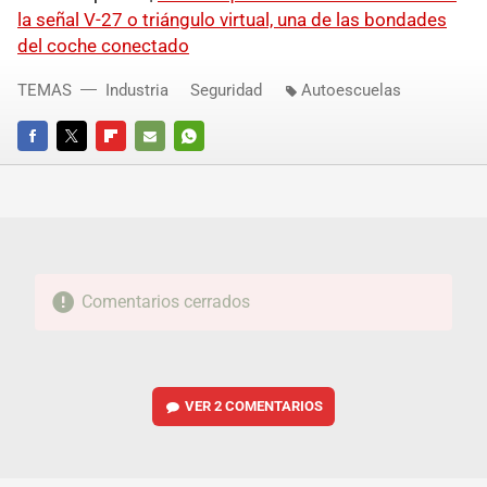
la señal V-27 o triángulo virtual, una de las bondades
del coche conectado
TEMAS
Industria
Seguridad
Autoescuelas
FACEBOOK
TWITTER
FLIPBOARD
E-
WHATSAPP
MAIL
Comentarios cerrados
VER
2 COMENTARIOS