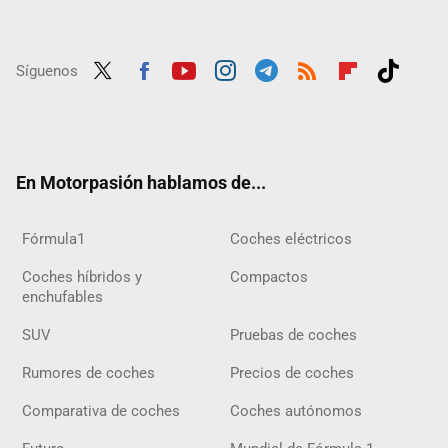
Síguenos
Twit
Fac
Yout
Inst
Tele
RSS
Flip
Tikt
ter
ebo
ube
agra
gra
boar
ok
ok
m
m
d
En Motorpasión hablamos de...
Fórmula1
Coches eléctricos
Coches híbridos y
Compactos
enchufables
SUV
Pruebas de coches
Rumores de coches
Precios de coches
Comparativa de coches
Coches autónomos