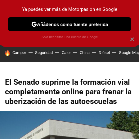
Ya puedes ver más de Motorpasion en Google
PRUEBAS
COCHES ELÉCTRICOS
OBSERVATORIO
F1
Añádenos como fuente preferida
Solo necesitas una cuenta de Google
×
HOY SE HABLA DE
Camper
Seguridad
Calor
China
Diésel
Google Ma
El Senado suprime la formación vial
completamente online para frenar la
uberización de las autoescuelas