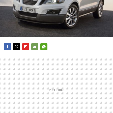
FACEBOOK
TWITTER
FLIPBOARD
E-
WHATSAPP
MAIL