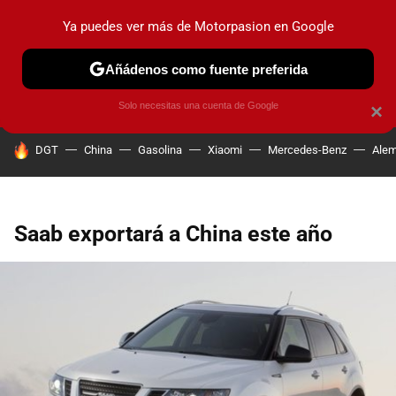
Ya puedes ver más de Motorpasion en Google
PRUEBAS
COCHES ELÉCTRICOS
OBSERVATORIO
F1
Añádenos como fuente preferida
Solo necesitas una cuenta de Google
×
HOY SE HABLA DE
DGT
China
Gasolina
Xiaomi
Mercedes-Benz
Alem
Saab exportará a China este año