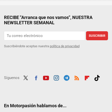
RECIBE "Arranca que nos vamos", NUESTRA
NEWSLETTER SEMANAL
SUSCRIBIR
Suscribiéndote aceptas nuestra
política de privacidad
Síguenos
Twit
Fac
Yout
Inst
Tele
RSS
Flip
Tikt
ter
ebo
ube
agra
gra
boar
ok
ok
m
m
d
En Motorpasión hablamos de...