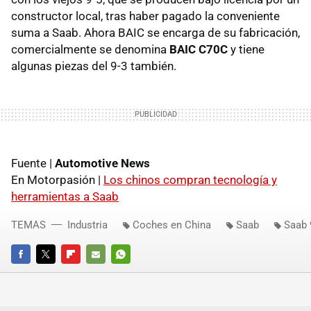
constructor local, tras haber pagado la conveniente
suma a Saab. Ahora
BAIC
se encarga de su fabricación,
comercialmente se denomina
BAIC
C70C
y tiene
algunas piezas del 9-3 también.
Fuente |
Automotive News
En Motorpasión |
Los chinos compran tecnología y
herramientas a Saab
TEMAS
Industria
Coches en China
Saab
Saab 
FACEBOOK
TWITTER
FLIPBOARD
E-
WHATSAPP
MAIL