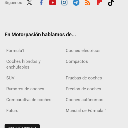
Síguenos
Twit
Fac
Yout
Inst
Tele
RSS
Flip
Tikt
ter
ebo
ube
agra
gra
boar
ok
ok
m
m
d
En Motorpasión hablamos de...
Fórmula1
Coches eléctricos
Coches híbridos y
Compactos
enchufables
SUV
Pruebas de coches
Rumores de coches
Precios de coches
Comparativa de coches
Coches autónomos
Futuro
Mundial de Fórmula 1