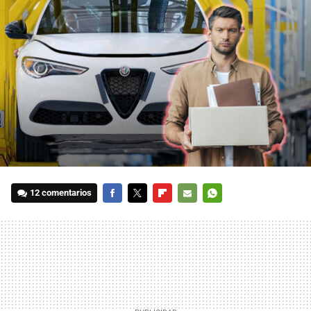
12 comentarios
FACEBOOK
TWITTER
FLIPBOARD
E-
WHATSAPP
MAIL