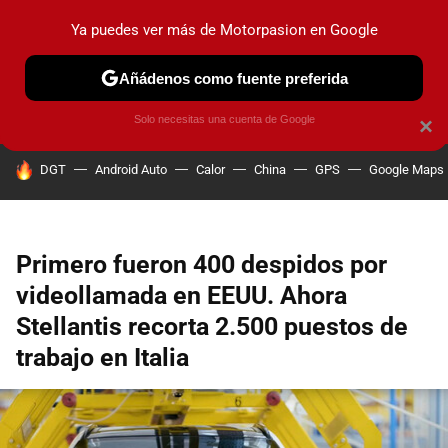
Ya puedes ver más de Motorpasion en Google
PRUEBAS
COCHES ELÉCTRICOS
OBSERVATORIO
F1
Añádenos como fuente preferida
Solo necesitas una cuenta de Google
×
HOY SE HABLA DE
DGT
Android Auto
Calor
China
GPS
Google Maps
Primero fueron 400 despidos por
videollamada en EEUU. Ahora
Stellantis recorta 2.500 puestos de
trabajo en Italia