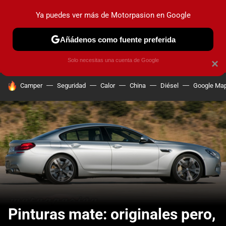
Ya puedes ver más de Motorpasion en Google
PRUEBAS
COCHES ELÉCTRICOS
OBSERVATORIO
F1
Añádenos como fuente preferida
Solo necesitas una cuenta de Google
×
HOY SE HABLA DE
Camper
Seguridad
Calor
China
Diésel
Google Ma
Pinturas mate: originales pero,