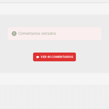
FACEBOOK
TWITTER
FLIPBOARD
E-
WHATSAPP
MAIL
Comentarios cerrados
VER
40 COMENTARIOS