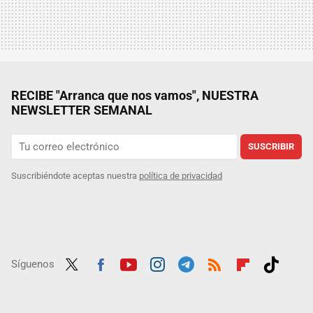
RECIBE "Arranca que nos vamos", NUESTRA
NEWSLETTER SEMANAL
SUSCRIBIR
Suscribiéndote aceptas nuestra
política de privacidad
Síguenos
Twit
Fac
Yout
Inst
Tele
RSS
Flip
Tikt
ter
ebo
ube
agra
gra
boar
ok