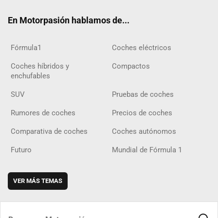
ok
m
m
d
En Motorpasión hablamos de...
Fórmula1
Coches eléctricos
Coches híbridos y
Compactos
enchufables
SUV
Pruebas de coches
Rumores de coches
Precios de coches
Comparativa de coches
Coches autónomos
Futuro
Mundial de Fórmula 1
VER MÁS TEMAS