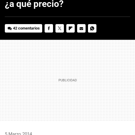
¿a qué precio?
42 comentarios
FACEBOOK
TWITTER
FLIPBOARD
E-
WHATSAPP
MAIL
5 Marzo 2014