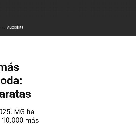
Autopista
 más
koda:
aratas
2025. MG ha
: 10.000 más