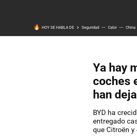
HOY SE HABLA DE
Seguridad
Calor
China
Ya hay 
coches e
han deja
BYD ha crecid
entregado cas
que Citroën 