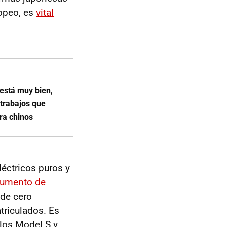
ropeo, es
vital
está muy bien,
 trabajos que
ra chinos
léctricos puros y
umento de
 de cero
triculados. Es
 los Model S y