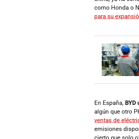
como Honda o Nis
para su expansió
En España,
BYD 
algún que otro P
ventas de eléctr
emisiones dispon
cierto que solo 