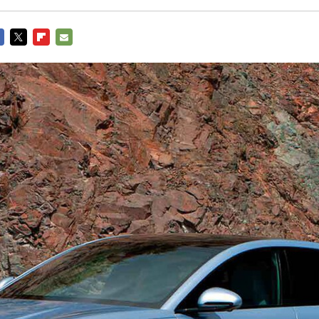
CEBOOK
TWITTER
FLIPBOARD
E-
MAIL