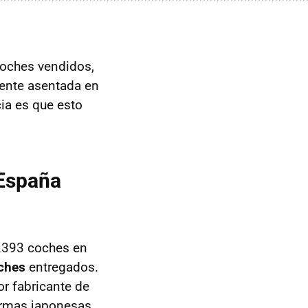
coches vendidos,
ente asentada en
ia es que esto
España
5.393 coches en
oches
entregados.
r fabricante de
irmas japonesas