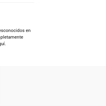
esconocidos en
mpletamente
quí.