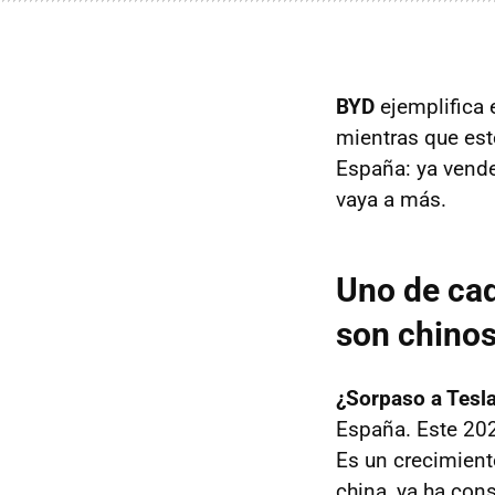
BYD
ejemplifica 
mientras que est
España: ya vende
vaya a más.
Uno de ca
son chino
¿Sorpaso a Tesl
España. Este 2025
Es un crecimient
china, ya ha con