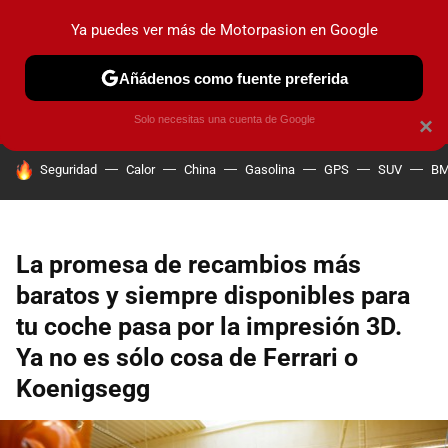
Ya puedes ver más de Motorpasion en Google
PRUEBAS
COCHES ELÉCTRICOS
OBSERVATORIO
F1
Añádenos como fuente preferida
Solo necesitas una cuenta de Google
×
HOY SE HABLA DE
Seguridad
Calor
China
Gasolina
GPS
SUV
B
La promesa de recambios más
baratos y siempre disponibles para
tu coche pasa por la impresión 3D.
Ya no es sólo cosa de Ferrari o
Koenigsegg