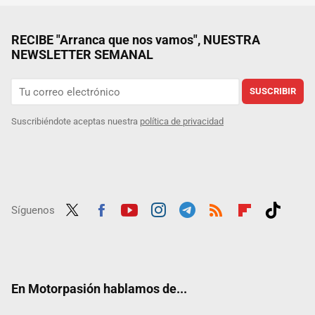
RECIBE "Arranca que nos vamos", NUESTRA
NEWSLETTER SEMANAL
SUSCRIBIR
Suscribiéndote aceptas nuestra
política de privacidad
Síguenos
Twit
Fac
Yout
Inst
Tele
RSS
Flip
Tikt
ter
ebo
ube
agra
gra
boar
ok
ok
m
m
d
En Motorpasión hablamos de...