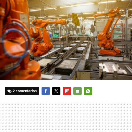
2 comentarios
FACEBOOK
TWITTER
FLIPBOARD
E-
WHATSAPP
MAIL