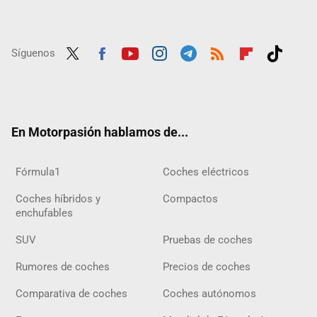
Síguenos
Twit
Fac
Yout
Inst
Tele
RSS
Flip
Tikt
ter
ebo
ube
agra
gra
boar
ok
ok
m
m
d
En Motorpasión hablamos de...
Fórmula1
Coches eléctricos
Coches híbridos y
Compactos
enchufables
SUV
Pruebas de coches
Rumores de coches
Precios de coches
Comparativa de coches
Coches autónomos