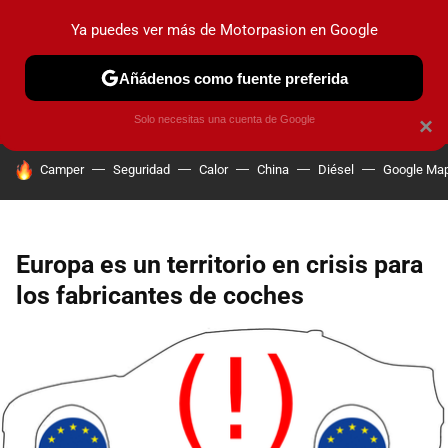
Ya puedes ver más de Motorpasion en Google
PRUEBAS
COCHES ELÉCTRICOS
OBSERVATORIO
F1
Añádenos como fuente preferida
Solo necesitas una cuenta de Google
×
HOY SE HABLA DE
Camper
Seguridad
Calor
China
Diésel
Google Ma
Europa es un territorio en crisis para
los fabricantes de coches