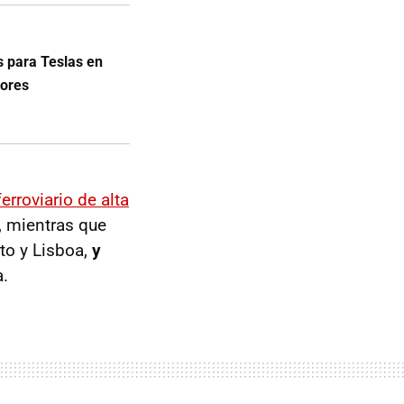
s para Teslas en
tores
erroviario de alta
, mientras que
rto y Lisboa,
y
a.