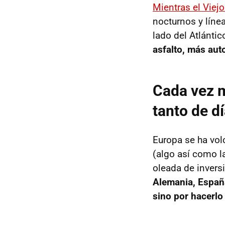
Mientras el Viejo
nocturnos y línea
lado del Atlánti
asfalto, más aut
Cada vez m
tanto de d
Europa se ha volc
(algo así como l
oleada de invers
Alemania, España
sino por hacerlo