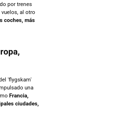
do por trenes
vuelos, al otro
s coches, más
uropa,
del 'flygskam'
 impulsado una
como
Francia,
ipales ciudades,