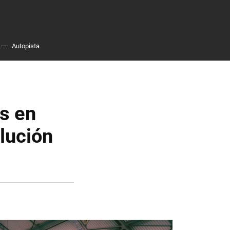
Autopista
as en
olución