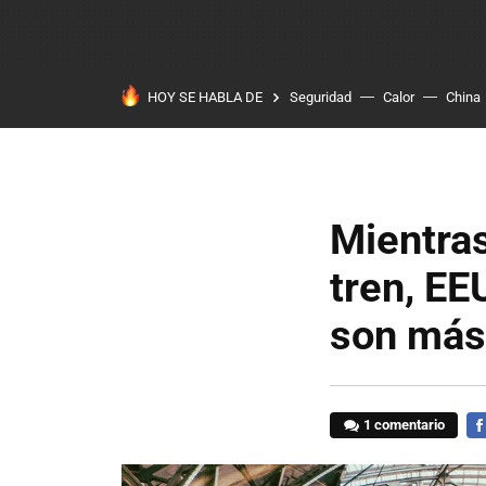
HOY SE HABLA DE
Seguridad
Calor
China
Mientras
tren, EE
son más
1 comentario
FA