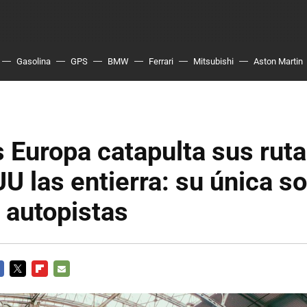
Gasolina
GPS
BMW
Ferrari
Mitsubishi
Aston Martin
 Europa catapulta sus rut
UU las entierra: su única s
 autopistas
CEBOOK
TWITTER
FLIPBOARD
E-
MAIL