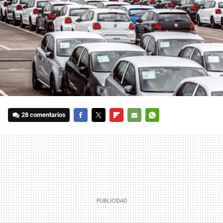
28 comentarios
FACEBOOK
TWITTER
FLIPBOARD
E-
WHATSAPP
MAIL