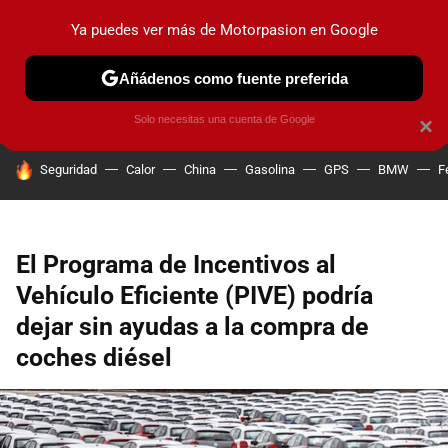
Ya puedes ver más de Motorpasion en Google
PRUEBAS
COCHES ELÉCTRICOS
OBSERVATORIO
F1
Añádenos como fuente preferida
Solo necesitas una cuenta de Google
×
HOY SE HABLA DE
Seguridad
Calor
China
Gasolina
GPS
BMW
F
El Programa de Incentivos al
Vehículo Eficiente (PIVE) podría
dejar sin ayudas a la compra de
coches diésel