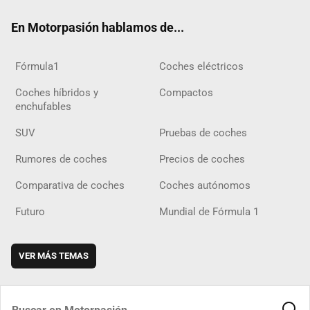
ok
m
m
d
En Motorpasión hablamos de...
Fórmula1
Coches eléctricos
Coches híbridos y
Compactos
enchufables
SUV
Pruebas de coches
Rumores de coches
Precios de coches
Comparativa de coches
Coches autónomos
Futuro
Mundial de Fórmula 1
VER MÁS TEMAS