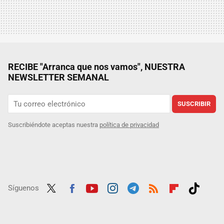
RECIBE "Arranca que nos vamos", NUESTRA
NEWSLETTER SEMANAL
SUSCRIBIR
Suscribiéndote aceptas nuestra
política de privacidad
Síguenos
Twit
Fac
Yout
Inst
Tele
RSS
Flip
Tikt
ter
ebo
ube
agra
gra
boar
ok