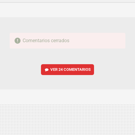
FACEBOOK
TWITTER
FLIPBOARD
E-
WHATSAPP
MAIL
Comentarios cerrados
VER
24 COMENTARIOS