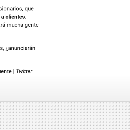
sionarios, que
 a clientes
.
tará mucha gente
os, ¿anunciarán
uente |
Twitter