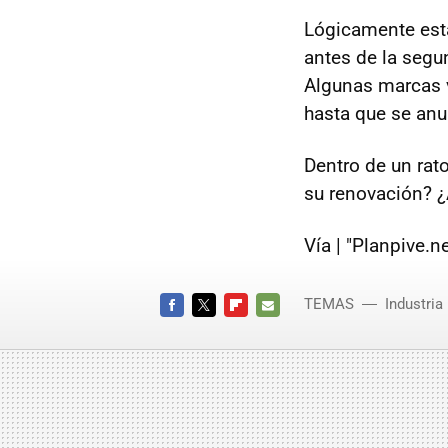
Lógicamente esta 
antes de la segu
Algunas marcas v
hasta que se anu
Dentro de un rat
su renovación? ¿
Vía | "Planpive.
TEMAS
Industria
FACEBOOK
TWITTER
FLIPBOARD
E-
MAIL