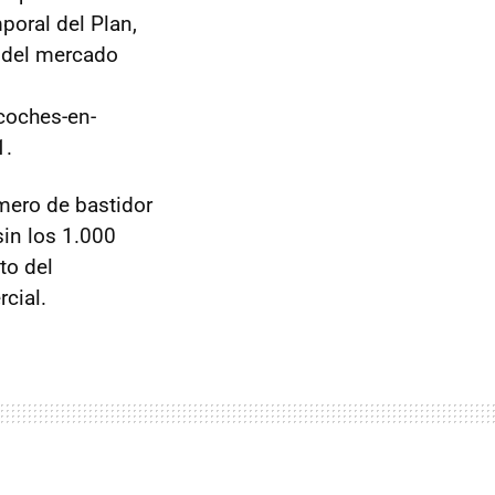
poral del Plan,
a del mercado
coches-en-
1.
úmero de bastidor
in los 1.000
to del
cial.