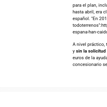
para el plan, in
hasta abril, era
español. "En 20
todoterrenos":ht
espana-han-caid
A nivel práctico
y
sin la solicitu
euros de la ayud
concesionario s