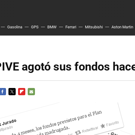
Gasolina
GPS
BMW
Ferrari
Mitsubishi
Aston Martin
PIVE agotó sus fondos hac
FACEBOOK
TWITTER
FLIPBOARD
E-
MAIL