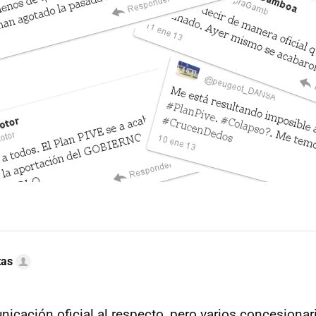
tas
icación oficial al respecto, pero varios concesiona