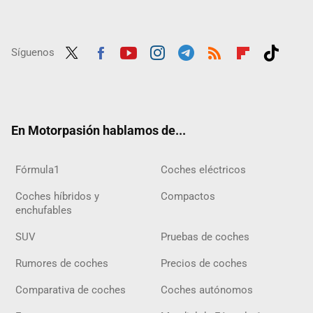
Síguenos
Twit
Fac
Yout
Inst
Tele
RSS
Flip
Tikt
ter
ebo
ube
agra
gra
boar
ok
ok
m
m
d
En Motorpasión hablamos de...
Fórmula1
Coches eléctricos
Coches híbridos y
Compactos
enchufables
SUV
Pruebas de coches
Rumores de coches
Precios de coches
Comparativa de coches
Coches autónomos