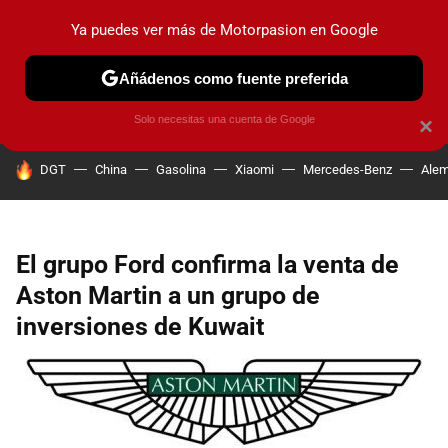
Ya puedes ver más de Motorpasion en Google
PRUEBAS
COCHES ELÉCTRICOS
OBSERVATORIO
F1
Añádenos como fuente preferida
Solo necesitas una cuenta de Google
×
HOY SE HABLA DE
DGT
China
Gasolina
Xiaomi
Mercedes-Benz
Alem
El grupo Ford confirma la venta de
Aston Martin a un grupo de
inversiones de Kuwait