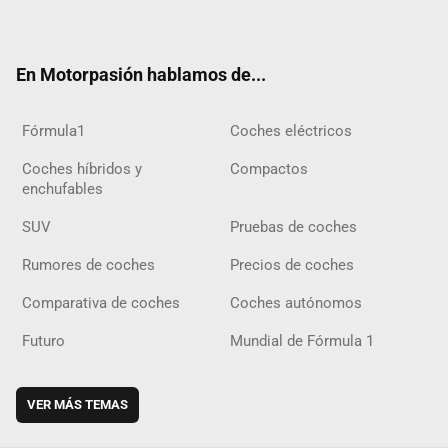
ter
ebo
ube
agra
gra
boar
ok
ok
m
m
d
En Motorpasión hablamos de...
Fórmula1
Coches eléctricos
Coches híbridos y
Compactos
enchufables
SUV
Pruebas de coches
Rumores de coches
Precios de coches
Comparativa de coches
Coches autónomos
Futuro
Mundial de Fórmula 1
VER MÁS TEMAS