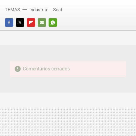
TEMAS
Industria
Seat
FACEBOOK
TWITTER
FLIPBOARD
E-
WHATSAPP
MAIL
Comentarios cerrados