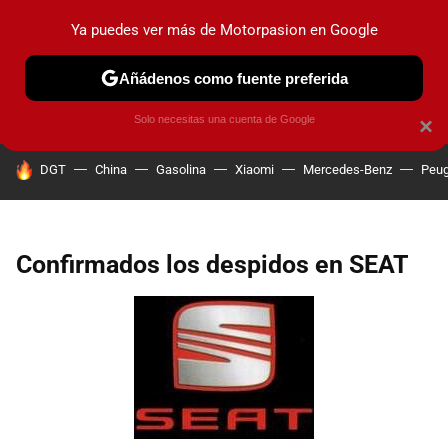
Ya puedes ver más de Motorpasion en Google
PRUEBAS
COCHES ELÉCTRICOS
OBSERVATORIO
F1
Añádenos como fuente preferida
Solo necesitas una cuenta de Google
×
HOY SE HABLA DE
DGT
China
Gasolina
Xiaomi
Mercedes-Benz
Peug
Confirmados los despidos en SEAT