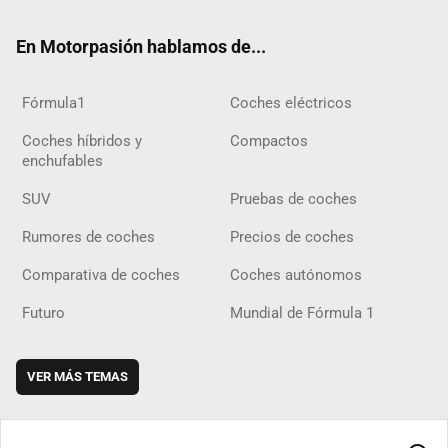
ok
m
m
d
En Motorpasión hablamos de...
Fórmula1
Coches eléctricos
Coches híbridos y
Compactos
enchufables
SUV
Pruebas de coches
Rumores de coches
Precios de coches
Comparativa de coches
Coches autónomos
Futuro
Mundial de Fórmula 1
VER MÁS TEMAS