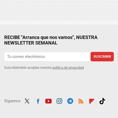
RECIBE "Arranca que nos vamos", NUESTRA
NEWSLETTER SEMANAL
SUSCRIBIR
Suscribiéndote aceptas nuestra
política de privacidad
Síguenos
Twit
Fac
Yout
Inst
Tele
RSS
Flip
Tikt
ter
ebo
ube
agra
gra
boar
ok