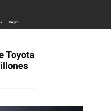
ia
Bugatti
de Toyota
illones