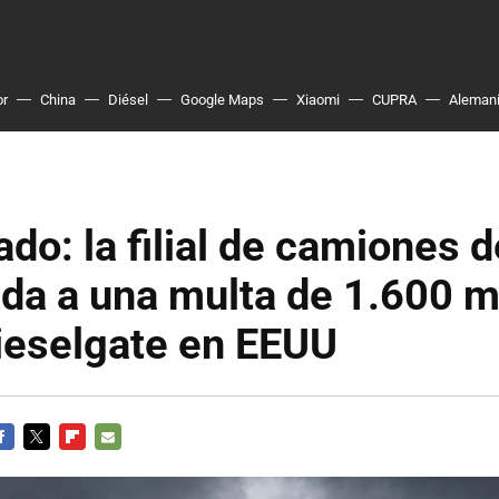
or
China
Diésel
Google Maps
Xiaomi
CUPRA
Aleman
do: la filial de camiones 
da a una multa de 1.600 m
ieselgate en EEUU
ACEBOOK
TWITTER
FLIPBOARD
E-
MAIL