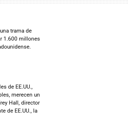
 una trama de
r 1.600 millones
adounidense.
es de EE.UU.,
bles, merecen un
ey Hall, director
te de EE.UU., la