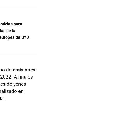
oticias para
las de la
a europea de BYD
eso de
emisiones
 2022. A finales
nes de yenes
nalizado en
da.