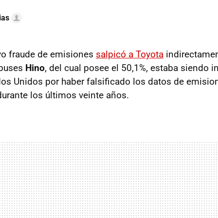
ias
vo fraude de emisiones
salpicó a Toyota
indirectament
obuses
Hino
, del cual posee el 50,1%, estaba siendo i
os Unidos por haber falsificado los datos de emisio
urante los últimos veinte años.