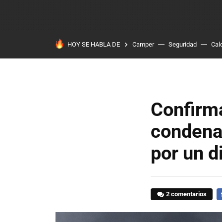
HOY SE HABLA DE
Camper
Seguridad
Cal
Confirma
condena
por un d
2 comentarios
F