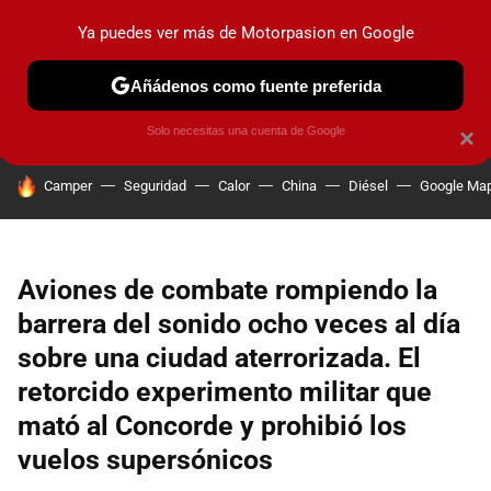
Ya puedes ver más de Motorpasion en Google
PRUEBAS
COCHES ELÉCTRICOS
OBSERVATORIO
F1
Añádenos como fuente preferida
Solo necesitas una cuenta de Google
×
HOY SE HABLA DE
Camper
Seguridad
Calor
China
Diésel
Google Ma
Aviones de combate rompiendo la
barrera del sonido ocho veces al día
sobre una ciudad aterrorizada. El
retorcido experimento militar que
mató al Concorde y prohibió los
vuelos supersónicos