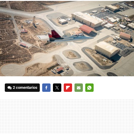
2 comentarios
FACEBOOK
TWITTER
FLIPBOARD
E-
WHATSAPP
MAIL