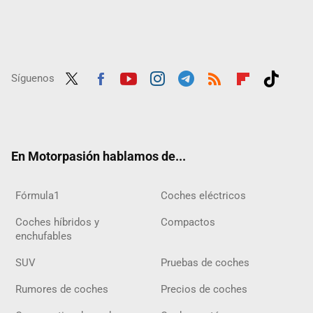
Síguenos
Twit
Fac
Yout
Inst
Tele
RSS
Flip
Tikt
ter
ebo
ube
agra
gra
boar
ok
ok
m
m
d
En Motorpasión hablamos de...
Fórmula1
Coches eléctricos
Coches híbridos y
Compactos
enchufables
SUV
Pruebas de coches
Rumores de coches
Precios de coches