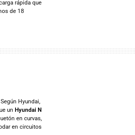
arga rápida que
enos de 18
. Según Hyundai,
que un
Hyundai N
guetón en curvas,
odar en circuitos