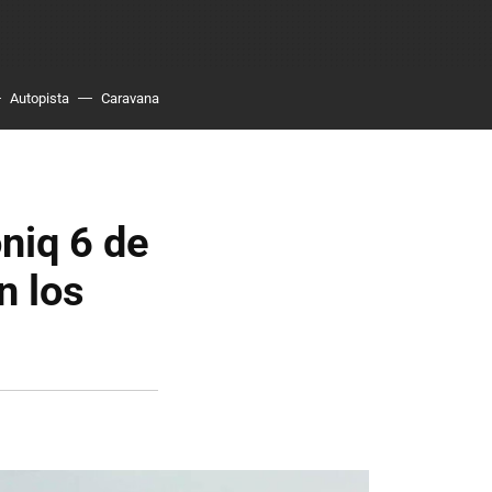
Autopista
Caravana
oniq 6 de
n los