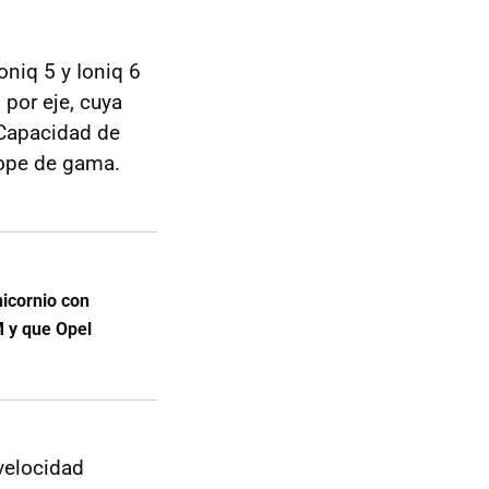
oniq 5 y Ioniq 6
 por eje, cuya
Capacidad de
ope de gama.
nicornio con
M y que Opel
velocidad