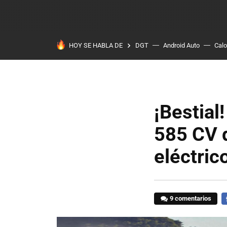
HOY SE HABLA DE
DGT
Android Auto
Calo
¡Bestial
585 CV 
eléctric
9 comentarios
F