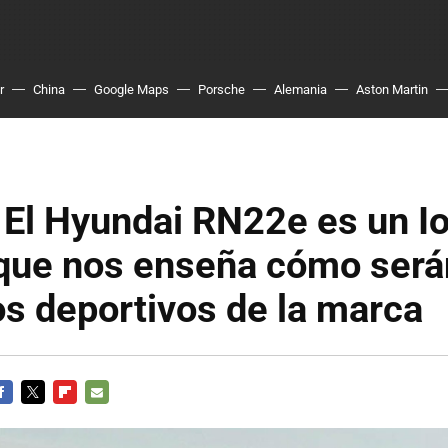
r
China
Google Maps
Porsche
Alemania
Aston Martin
! El Hyundai RN22e es un I
que nos enseña cómo será
os deportivos de la marca
ACEBOOK
TWITTER
FLIPBOARD
E-
MAIL