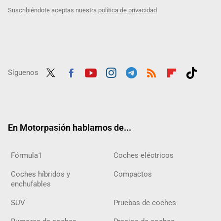
Suscribiéndote aceptas nuestra
política de privacidad
Síguenos
Twit
Fac
Yout
Inst
Tele
RSS
Flip
Tikt
ter
ebo
ube
agra
gra
boar
ok
ok
m
m
d
En Motorpasión hablamos de...
Fórmula1
Coches eléctricos
Coches híbridos y
Compactos
enchufables
SUV
Pruebas de coches