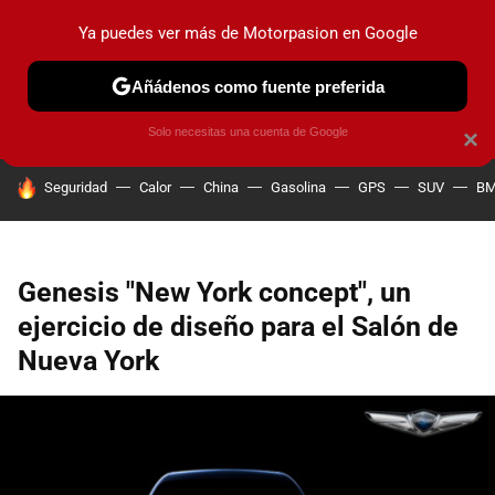
Ya puedes ver más de Motorpasion en Google
PRUEBAS
COCHES ELÉCTRICOS
OBSERVATORIO
F1
Añádenos como fuente preferida
Solo necesitas una cuenta de Google
×
HOY SE HABLA DE
Seguridad
Calor
China
Gasolina
GPS
SUV
B
Genesis "New York concept", un
ejercicio de diseño para el Salón de
Nueva York