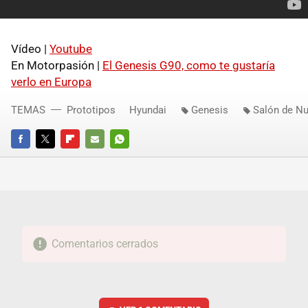
Vídeo |
Youtube
En Motorpasión |
El Genesis G90, como te gustaría
verlo en Europa
TEMAS
Prototipos
Hyundai
Genesis
Salón de N
FACEBOOK
TWITTER
FLIPBOARD
E-
WHATSAPP
MAIL
Comentarios cerrados