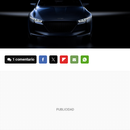
1 comentario
FACEBOOK
TWITTER
FLIPBOARD
E-
WHATSAPP
MAIL