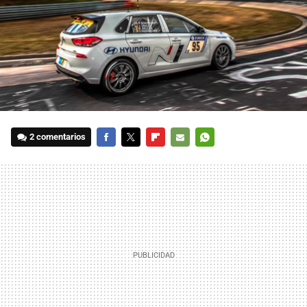
2 comentarios
FACEBOOK
TWITTER
FLIPBOARD
E-
WHATSAPP
MAIL