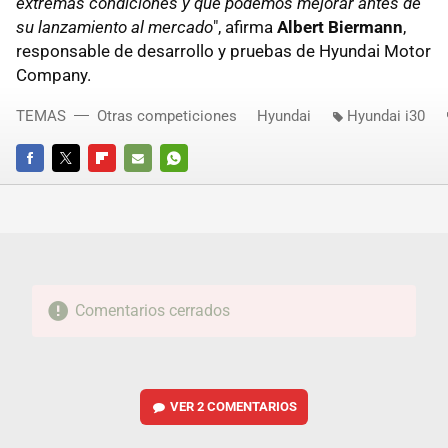
extremas condiciones y qué podemos mejorar antes de
su lanzamiento al mercado
", afirma
Albert Biermann
,
responsable de desarrollo y pruebas de Hyundai Motor
Company.
TEMAS
Otras competiciones
Hyundai
Hyundai i30
FACEBOOK
TWITTER
FLIPBOARD
E-
WHATSAPP
MAIL
Comentarios cerrados
VER
2 COMENTARIOS