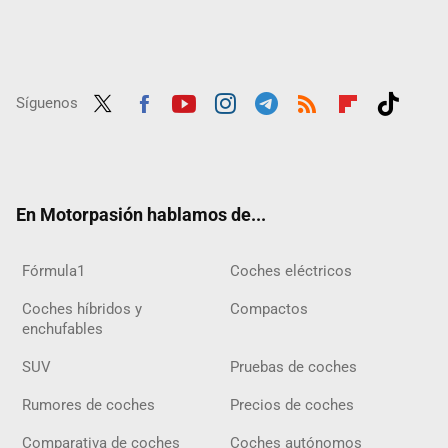
Síguenos
Twit
Fac
Yout
Inst
Tele
RSS
Flip
Tikt
ter
ebo
ube
agra
gra
boar
ok
ok
m
m
d
En Motorpasión hablamos de...
Fórmula1
Coches eléctricos
Coches híbridos y
Compactos
enchufables
SUV
Pruebas de coches
Rumores de coches
Precios de coches
Comparativa de coches
Coches autónomos