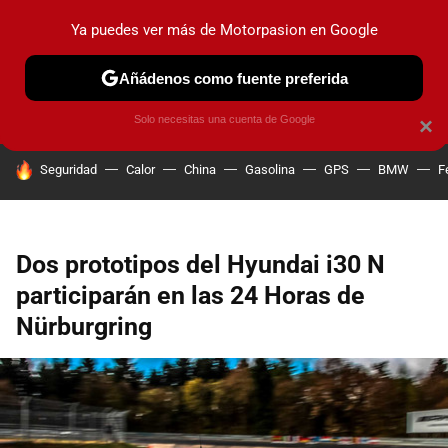
Ya puedes ver más de Motorpasion en Google
PRUEBAS
COCHES ELÉCTRICOS
OBSERVATORIO
F1
Añádenos como fuente preferida
Solo necesitas una cuenta de Google
×
HOY SE HABLA DE
Seguridad
Calor
China
Gasolina
GPS
BMW
F
Dos prototipos del Hyundai i30 N
participarán en las 24 Horas de
Nürburgring