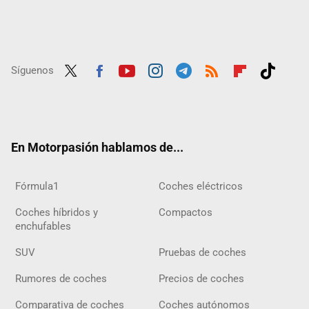
Síguenos
Twit
Fac
Yout
Inst
Tele
RSS
Flip
Tikt
ter
ebo
ube
agra
gra
boar
ok
ok
m
m
d
En Motorpasión hablamos de...
Fórmula1
Coches eléctricos
Coches híbridos y
Compactos
enchufables
SUV
Pruebas de coches
Rumores de coches
Precios de coches
Comparativa de coches
Coches autónomos