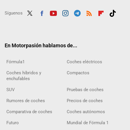
Síguenos
Twit
Fac
Yout
Inst
Tele
RSS
Flip
Tikt
ter
ebo
ube
agra
gra
boar
ok
ok
m
m
d
En Motorpasión hablamos de...
Fórmula1
Coches eléctricos
Coches híbridos y
Compactos
enchufables
SUV
Pruebas de coches
Rumores de coches
Precios de coches
Comparativa de coches
Coches autónomos
Futuro
Mundial de Fórmula 1