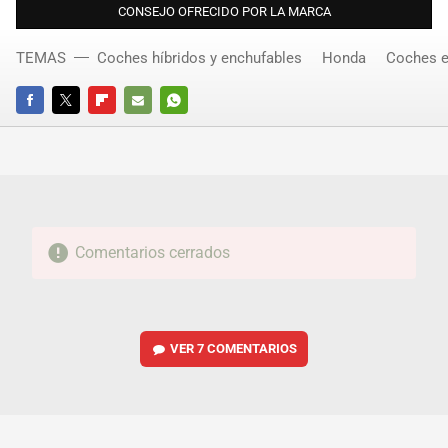
CONSEJO OFRECIDO POR LA MARCA
TEMAS
Coches híbridos y enchufables
Honda
Coches e
FACEBOOK
TWITTER
FLIPBOARD
E-
WHATSAPP
MAIL
Comentarios cerrados
VER
7 COMENTARIOS