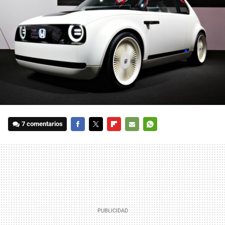
7 comentarios
FACEBOOK
TWITTER
FLIPBOARD
E-
WHATSAPP
MAIL