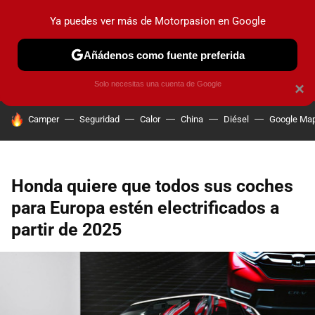
Ya puedes ver más de Motorpasion en Google
PRUEBAS
COCHES ELÉCTRICOS
OBSERVATORIO
F1
Añádenos como fuente preferida
Solo necesitas una cuenta de Google
×
HOY SE HABLA DE
Camper
Seguridad
Calor
China
Diésel
Google Ma
Honda quiere que todos sus coches
para Europa estén electrificados a
partir de 2025