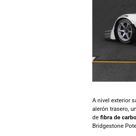
A nivel exterior s
alerón trasero, u
de
fibra de carb
Bridgestone Pot