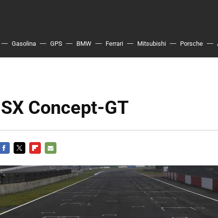
Gasolina
GPS
BMW
Ferrari
Mitsubishi
Porsche
SX Concept-GT
FACEBOOK
TWITTER
FLIPBOARD
E-
MAIL