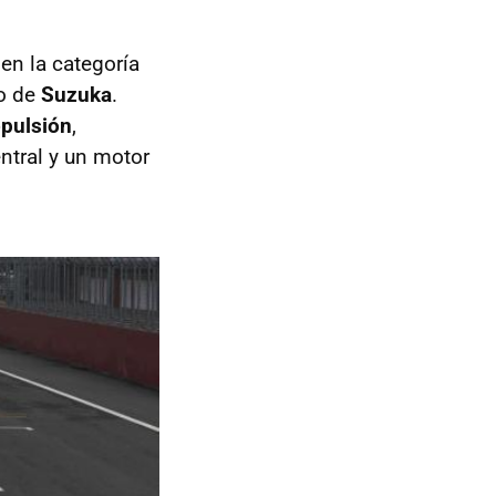
en la categoría
to de
Suzuka
.
opulsión
,
ntral y un motor