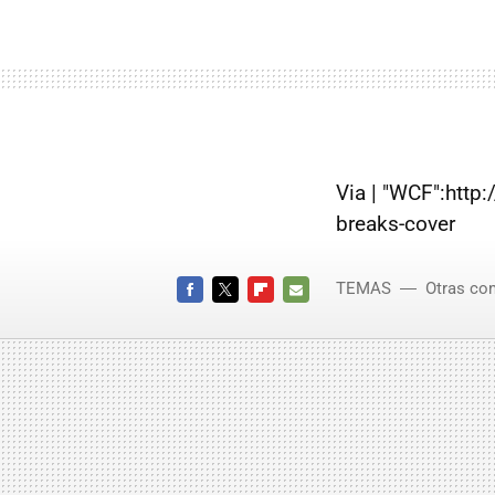
Via | "WCF":htt
breaks-cover
TEMAS
Otras co
FACEBOOK
TWITTER
FLIPBOARD
E-
MAIL