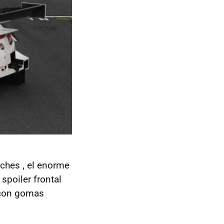
hes , el enorme
 spoiler frontal
 con gomas