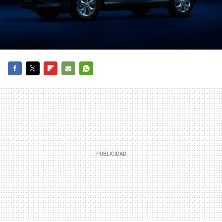
FACEBOOK
TWITTER
FLIPBOARD
E-
WHATSAPP
MAIL