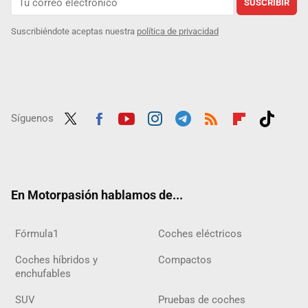
SUSCRIBIR
Suscribiéndote aceptas nuestra
política de privacidad
Síguenos
Twit
Fac
Yout
Inst
Tele
RSS
Flip
Tikt
ter
ebo
ube
agra
gra
boar
ok
ok
m
m
d
En Motorpasión hablamos de...
Fórmula1
Coches eléctricos
Coches híbridos y
Compactos
enchufables
SUV
Pruebas de coches