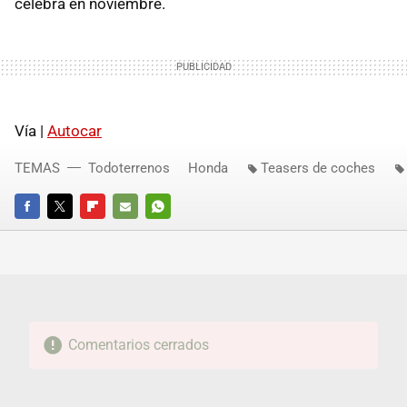
celebra en noviembre.
Vía |
Autocar
TEMAS
Todoterrenos
Honda
Teasers de coches
FACEBOOK
TWITTER
FLIPBOARD
E-
WHATSAPP
MAIL
Comentarios cerrados