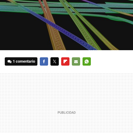
1 comentario
FACEBOOK
TWITTER
FLIPBOARD
E-
WHATSAPP
MAIL