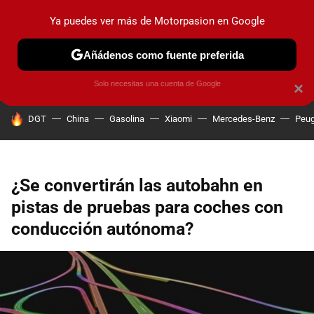
Ya puedes ver más de Motorpasion en Google
PRUEBAS
COCHES ELÉCTRICOS
OBSERVATORIO
F1
Añádenos como fuente preferida
Solo necesitas una cuenta de Google
×
HOY SE HABLA DE
DGT
China
Gasolina
Xiaomi
Mercedes-Benz
Peug
¿Se convertirán las autobahn en
pistas de pruebas para coches con
conducción autónoma?