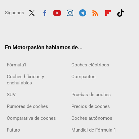
Síguenos
Twit
Fac
Yout
Inst
Tele
RSS
Flip
Tikt
ter
ebo
ube
agra
gra
boar
ok
ok
m
m
d
En Motorpasión hablamos de...
Fórmula1
Coches eléctricos
Coches híbridos y
Compactos
enchufables
SUV
Pruebas de coches
Rumores de coches
Precios de coches
Comparativa de coches
Coches autónomos
Futuro
Mundial de Fórmula 1