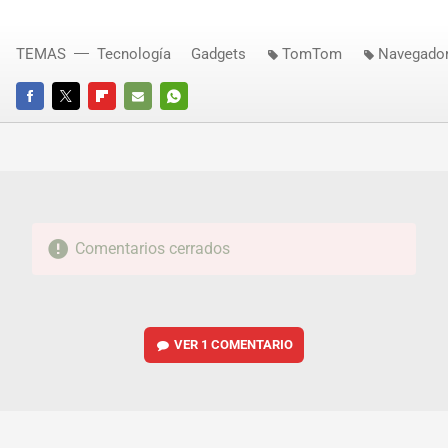
TEMAS
Tecnología
Gadgets
TomTom
Navegado
FACEBOOK
TWITTER
FLIPBOARD
E-
WHATSAPP
MAIL
Comentarios cerrados
VER
1 COMENTARIO