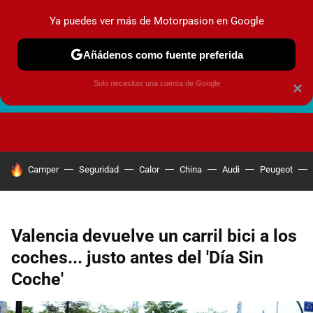
Ya puedes ver más de Motorpasion en Google
Añádenos como fuente preferida
Solo necesitas una cuenta de Google
×
FUTURO URBANO
EN MOVIMIENTO
ENERGÍA
SEGURI
HOY SE HABLA DE
Camper
Seguridad
Calor
China
Audi
Peugeot
Valencia devuelve un carril bici a los
coches... justo antes del 'Día Sin
Coche'