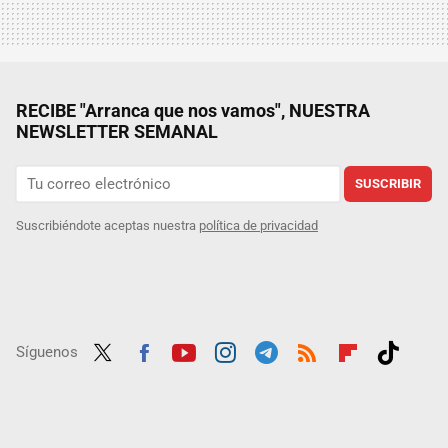
RECIBE "Arranca que nos vamos", NUESTRA
NEWSLETTER SEMANAL
SUSCRIBIR
Suscribiéndote aceptas nuestra
política de privacidad
Síguenos
Twit
Fac
Yout
Inst
Tele
RSS
Flip
Tikt
ter
ebo
ube
agra
gra
boar
ok
ok
m
m
d