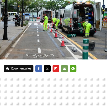
12 comentarios
FACEBOOK
TWITTER
FLIPBOARD
E-
WHATSAPP
MAIL