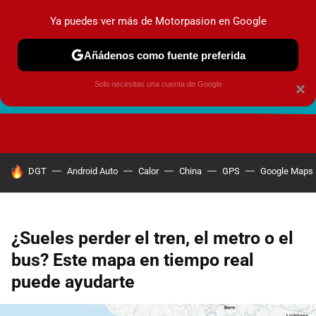
Ya puedes ver más de Motorpasion en Google
Añádenos como fuente preferida
Solo necesitas una cuenta de Google
×
FUTURO URBANO
EN MOVIMIENTO
ENERGÍA
SEGURI
HOY SE HABLA DE
DGT
Android Auto
Calor
China
GPS
Google Maps
¿Sueles perder el tren, el metro o el
bus? Este mapa en tiempo real
puede ayudarte