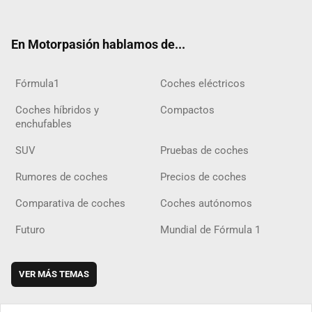
ter
ebo
ube
agra
gra
boar
ok
ok
m
m
d
En Motorpasión hablamos de...
Fórmula1
Coches eléctricos
Coches híbridos y
Compactos
enchufables
SUV
Pruebas de coches
Rumores de coches
Precios de coches
Comparativa de coches
Coches autónomos
Futuro
Mundial de Fórmula 1
VER MÁS TEMAS