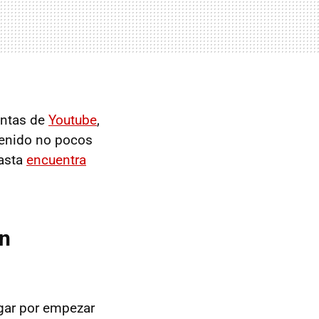
entas de
Youtube
,
tenido no pocos
hasta
encuentra
en
agar por empezar