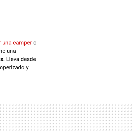
r una camper
o
ene una
us
. Lleva desde
mperizado y