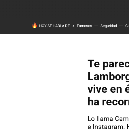
HOY SE HABLA DE
Famosos
Seguridad
Ca
Te parec
Lamborg
vive en 
ha recor
Lo llama Camp
e Instagram. 