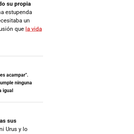
do su propia
una estupenda
ecesitaba un
lusión que
la vida
 es acampar".
cumple ninguna
a igual
das sus
i Urus y lo