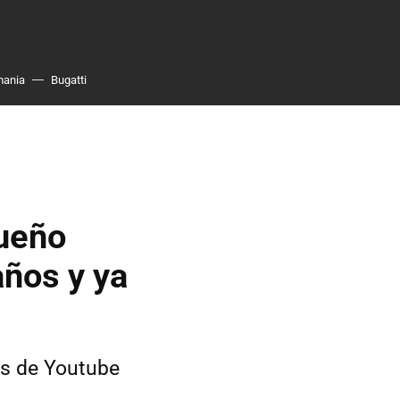
mania
Bugatti
ueño
años y ya
os de Youtube