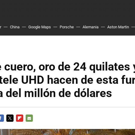
r
China
Google Maps
Porsche
Alemania
Aston Martin
 cuero, oro de 24 quilates 
tele UHD hacen de esta fu
na del millón de dólares
ACEBOOK
TWITTER
FLIPBOARD
E-
MAIL