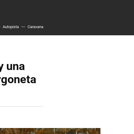
Autopista
Caravana
y una
rgoneta