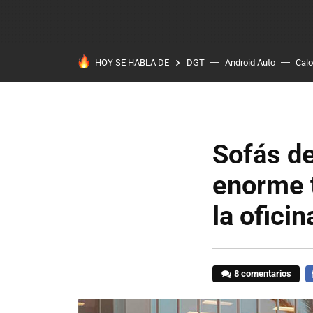
HOY SE HABLA DE
DGT
Android Auto
Calo
Sofás de
enorme 
la ofici
8 comentarios
F