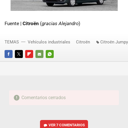
Fuente |
Citroën
(
gracias Alejandro
)
TEMAS
Vehículos industriales
Citroën
Citroën Jumpy
FACEBOOK
TWITTER
FLIPBOARD
E-
WHATSAPP
MAIL
Comentarios cerrados
VER
7 COMENTARIOS