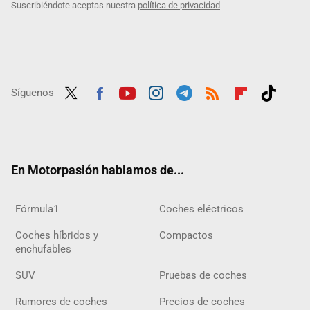
Suscribiéndote aceptas nuestra
política de privacidad
Síguenos
Twit
Fac
Yout
Inst
Tele
RSS
Flip
Tikt
ter
ebo
ube
agra
gra
boar
ok
ok
m
m
d
En Motorpasión hablamos de...
Fórmula1
Coches eléctricos
Coches híbridos y
Compactos
enchufables
SUV
Pruebas de coches
Rumores de coches
Precios de coches