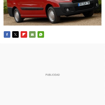
FACEBOOK
TWITTER
FLIPBOARD
E-
WHATSAPP
MAIL