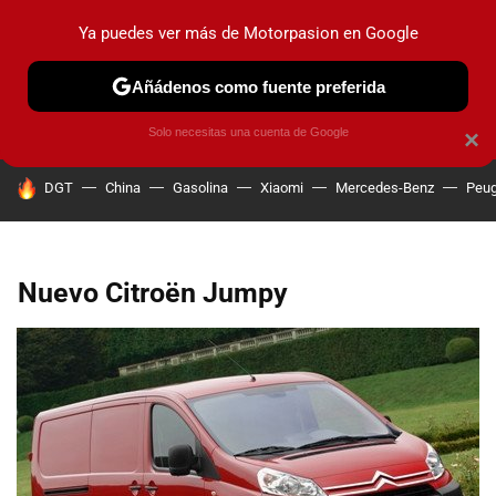
Ya puedes ver más de Motorpasion en Google
PRUEBAS
COCHES ELÉCTRICOS
OBSERVATORIO
F1
Añádenos como fuente preferida
Solo necesitas una cuenta de Google
×
HOY SE HABLA DE
DGT
China
Gasolina
Xiaomi
Mercedes-Benz
Peug
Nuevo Citroën Jumpy