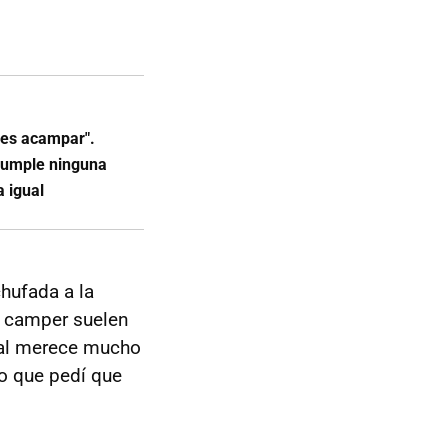
 es acampar".
cumple ninguna
a igual
hufada a la
n camper suelen
nal merece mucho
ro que pedí que