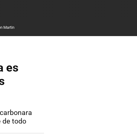
n Martin
a es
s
 carbonara
e de todo