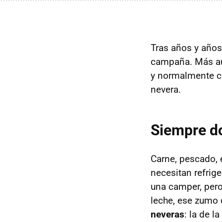
Tras años y años
campaña. Más aú
y normalmente co
nevera.
Siempre d
Carne, pescado, 
necesitan refri
una camper, pero
leche, ese zumo 
neveras
: la de l