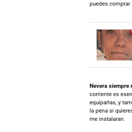
puedes comprar p
Nevera siempre r
corriente es ese
equiparlas, y ta
la pena si quier
me instalaran.