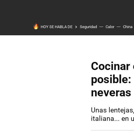
HOY SE HABLA DE
Seguridad
Calor
China
Cocinar
posible:
neveras
Unas lentejas
italiana... e