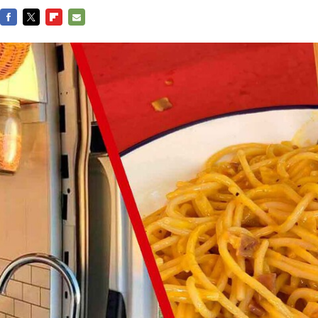
FACEBOOK
TWITTER
FLIPBOARD
E-
MAIL