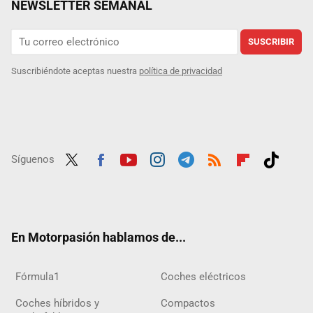
NEWSLETTER SEMANAL
SUSCRIBIR
Suscribiéndote aceptas nuestra
política de privacidad
Síguenos
Twit
Fac
Yout
Inst
Tele
RSS
Flip
Tikt
ter
ebo
ube
agra
gra
boar
ok
ok
m
m
d
En Motorpasión hablamos de...
Fórmula1
Coches eléctricos
Coches híbridos y
Compactos