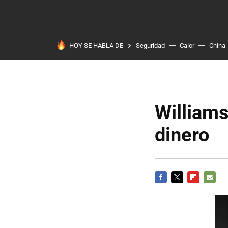
HOY SE HABLA DE
Seguridad
Calor
China
Williams
dinero
FACEBOOK
TWITTER
FLIPBOARD
E-
MAIL