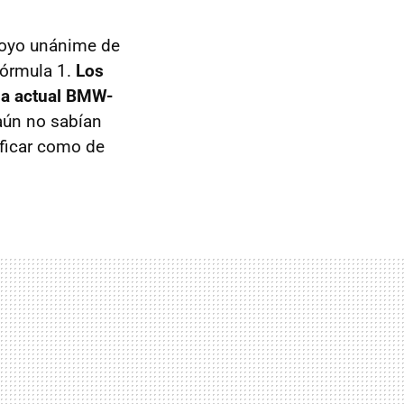
poyo unánime de
Fórmula 1.
Los
 la actual BMW-
ún no sabían
ificar como de