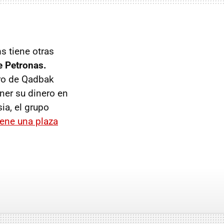
s tiene otras
e Petronas.
uro de Qadbak
oner su dinero en
ia, el grupo
iene una plaza