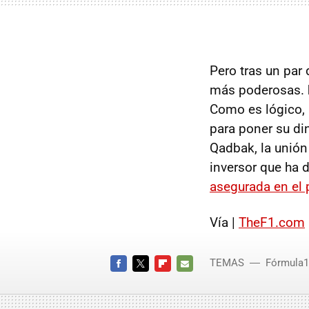
Pero tras un par
más poderosas.
Como es lógico, 
para poner su din
Qadbak, la unión
inversor que ha 
asegurada en el 
Vía |
TheF1.com
TEMAS
Fórmula1
FACEBOOK
TWITTER
FLIPBOARD
E-
MAIL