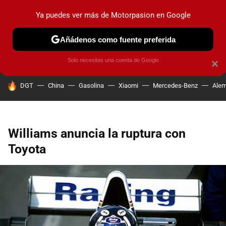
Ya puedes ver más de Motorpasion en Google
PRUEBAS
COCHES ELÉCTRICOS
OBSERVATORIO
F1
Añádenos como fuente preferida
Solo necesitas una cuenta de Google
×
HOY SE HABLA DE
DGT
China
Gasolina
Xiaomi
Mercedes-Benz
Alem
Williams anuncia la ruptura con
Toyota