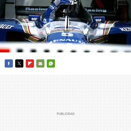
FACEBOOK
TWITTER
FLIPBOARD
E-
WHATSAPP
MAIL