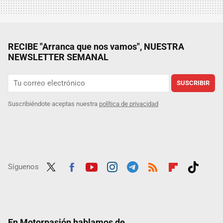
RECIBE "Arranca que nos vamos", NUESTRA
NEWSLETTER SEMANAL
SUSCRIBIR
Suscribiéndote aceptas nuestra
política de privacidad
Síguenos
Twit
Fac
Yout
Inst
Tele
RSS
Flip
Tikt
ter
ebo
ube
agra
gra
boar
ok
ok
m
m
d
En Motorpasión hablamos de...