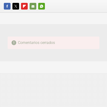
FACEBOOK
TWITTER
FLIPBOARD
E-
WHATSAPP
MAIL
Comentarios cerrados