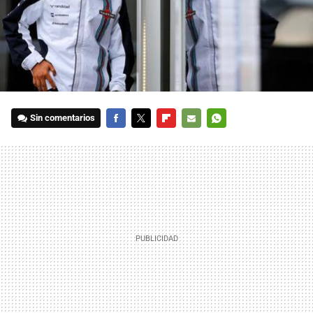
Sin comentarios
FACEBOOK
TWITTER
FLIPBOARD
E-
WHATSAPP
MAIL