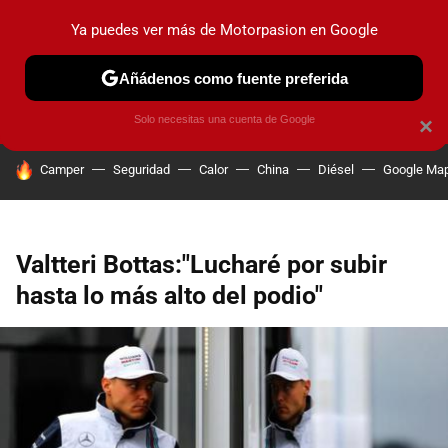
Ya puedes ver más de Motorpasion en Google
PRUEBAS
COCHES ELÉCTRICOS
OBSERVATORIO
F1
Añádenos como fuente preferida
Solo necesitas una cuenta de Google
×
HOY SE HABLA DE
Camper
Seguridad
Calor
China
Diésel
Google Ma
Valtteri Bottas:"Lucharé por subir
hasta lo más alto del podio"