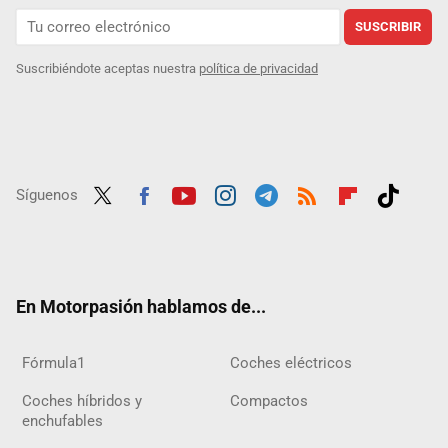
SUSCRIBIR
Suscribiéndote aceptas nuestra
política de privacidad
Síguenos
Twit
Fac
Yout
Inst
Tele
RSS
Flip
Tikt
ter
ebo
ube
agra
gra
boar
ok
ok
m
m
d
En Motorpasión hablamos de...
Fórmula1
Coches eléctricos
Coches híbridos y
Compactos
enchufables