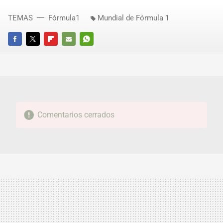
TEMAS
Fórmula1
Mundial de Fórmula 1
FACEBOOK
TWITTER
FLIPBOARD
E-
WHATSAPP
MAIL
Comentarios cerrados