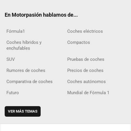
ter
ebo
ube
agra
gra
boar
ok
ok
m
m
d
En Motorpasión hablamos de...
Fórmula1
Coches eléctricos
Coches híbridos y
Compactos
enchufables
SUV
Pruebas de coches
Rumores de coches
Precios de coches
Comparativa de coches
Coches autónomos
Futuro
Mundial de Fórmula 1
VER MÁS TEMAS