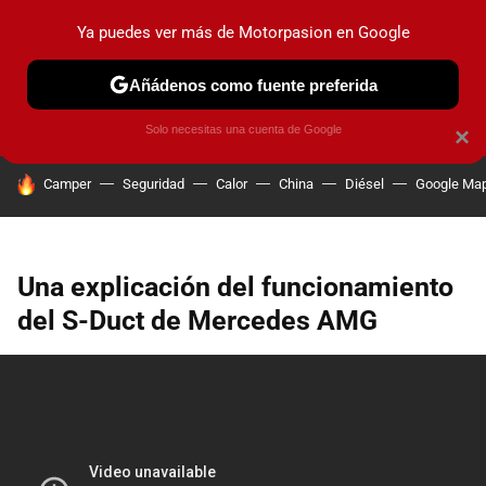
Ya puedes ver más de Motorpasion en Google
PRUEBAS
COCHES ELÉCTRICOS
OBSERVATORIO
F1
Añádenos como fuente preferida
Solo necesitas una cuenta de Google
×
HOY SE HABLA DE
Camper
Seguridad
Calor
China
Diésel
Google Ma
Una explicación del funcionamiento
del S-Duct de Mercedes AMG