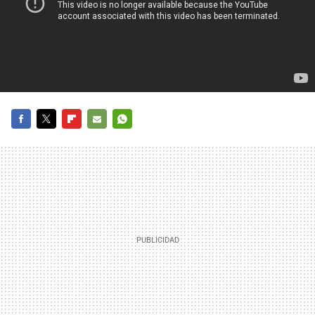
FACEBOOK
TWITTER
FLIPBOARD
E-
WHATSAPP
MAIL