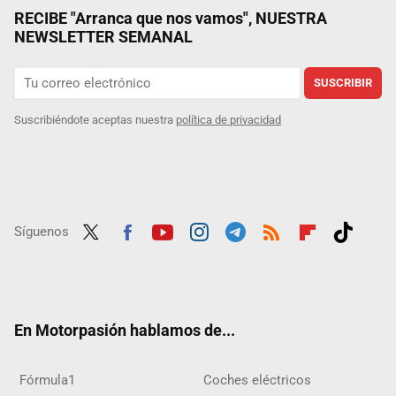
RECIBE "Arranca que nos vamos", NUESTRA
NEWSLETTER SEMANAL
SUSCRIBIR
Suscribiéndote aceptas nuestra
política de privacidad
Síguenos
Twit
Fac
Yout
Inst
Tele
RSS
Flip
Tikt
ter
ebo
ube
agra
gra
boar
ok
ok
m
m
d
En Motorpasión hablamos de...
Fórmula1
Coches eléctricos