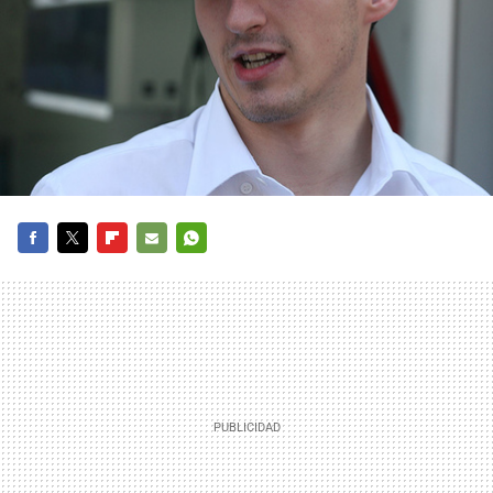
FACEBOOK
TWITTER
FLIPBOARD
E-
WHATSAPP
MAIL