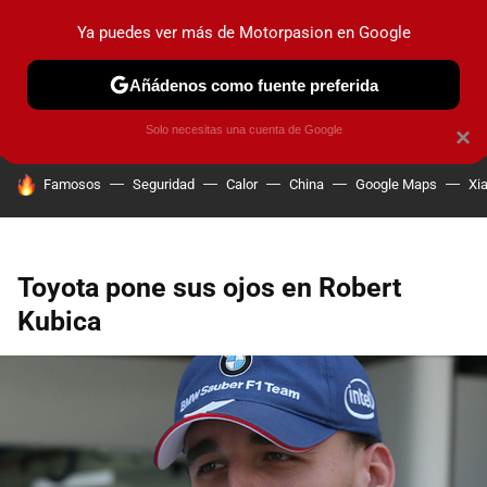
Ya puedes ver más de Motorpasion en Google
PRUEBAS
COCHES ELÉCTRICOS
OBSERVATORIO
F1
Añádenos como fuente preferida
Solo necesitas una cuenta de Google
×
HOY SE HABLA DE
Famosos
Seguridad
Calor
China
Google Maps
Xi
Toyota pone sus ojos en Robert
Kubica